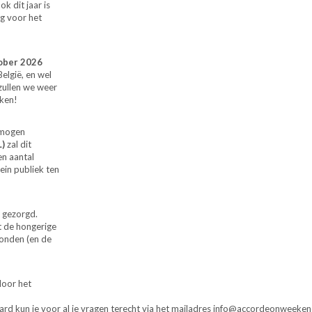
k dit jaar is
ng voor het
ober 2026
elgië, en wel
zullen we weer
aken!
mogen
L)
zal dit
n aantal
ein publiek ten
 gezorgd.
t de hongerige
vonden (en de
door het
aard kun je voor al je vragen terecht via het mailadres info@accordeonweeken