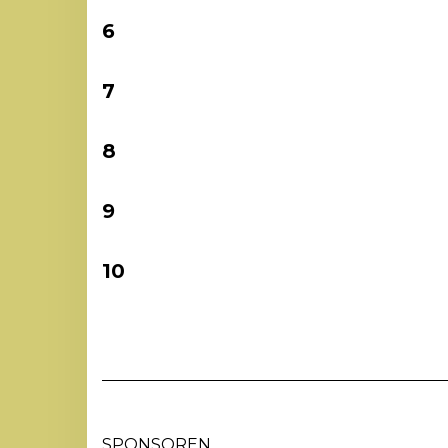
6
7
8
9
10
SPONSOREN